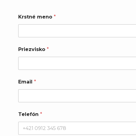
Krstné meno
*
Priezvisko
*
P
Email
*
o
z
n
á
m
k
Telefón
*
a
P
o
z