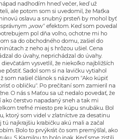
o nápad nadhodím hneď večer, keď už
eli, ale potom som si uvedomil, že Maťka
ninovú oslavu a snubný prsteň by mohol byť
 správnym „wow“ efektom. Keď som povedal
potrebujem pol dňa voľno, ochotne mi ho
l som sa do obchodného domu, zašiel do
 minútach z neho aj s hrôzou ušiel. Cena
hádzal do úvahy, neprichádzal do úvahy.
ievčatám vysvetlil, že niekoľko najbližších
pôstiť. Sadol som si na lavičku vytiahol
 až som našiel článok s názvom “Ako kúpiť
ísť o obličku“. Po prečítaní som zamieril na
žne. O nás s Maťou sa už nedalo povedať, že
í ako čerstvo napadaný sneh a tak mi
celkom trefné miesto pre kúpu snubáku. Bol
 ktorý som videl v zlatníctve za desatinu
j tú najkrajšiu krabičku akú mali a začal
robím. Bolo to prvýkrát čo som premýšľal, ako
uku. S Kamilou to bolo inak. Keď sme zistili,