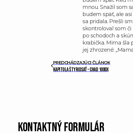
mnou. Snažil som sa
budem späť, ale asi
sa pridala. Prešli s
skontroloval som či
po schodoch a skúm
krabička. Mima šla
jej zhrozené: „Mama!
PREDCHÁDZAJÚCI ČLÁNOK
Kapitola štyridsať – Chad 1000X
Kontaktný formulár