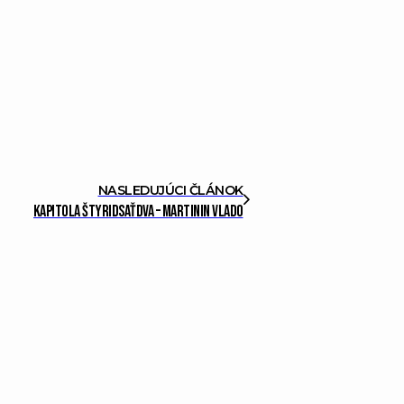
NASLEDUJÚCI ČLÁNOK
Kapitola štyridsaťdva – Martinin Vlado