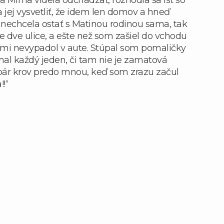
 jej vysvetliť, že idem len domov a hneď
 nechcela ostať s Matinou rodinou sama, tak
me dve ulice, a ešte než som zašiel do vchodu
 mi nevypadol v aute. Stúpal som pomaličky
al každý jeden, či tam nie je zamatová
 pár krov predo mnou, keď som zrazu začul
!“