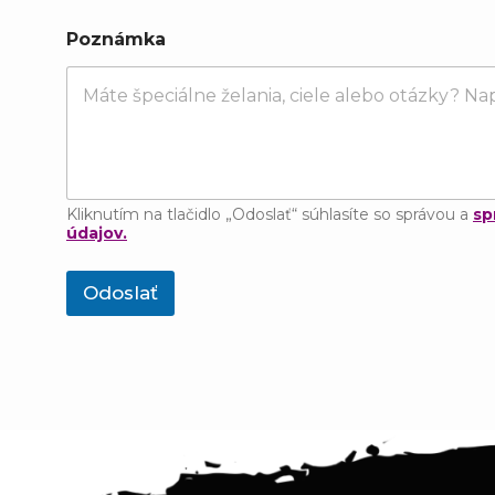
n
á
Poznámka
m
k
a
E
m
a
i
l
Kliknutím na tlačidlo „Odoslať“ súhlasíte so správou a
sp
údajov.
Odoslať