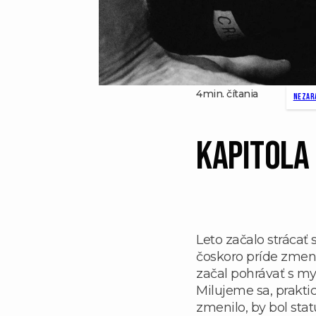
4min. čítania
Nezar
Kapitola
Leto začalo strácať 
čoskoro príde zmena
začal pohrávať s my
Milujeme sa, praktic
zmenilo, by bol sta