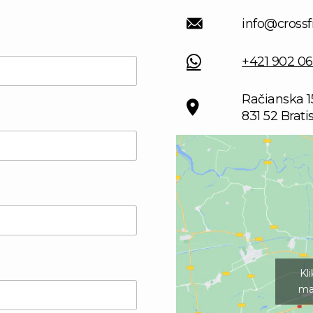
info@crossf
+421 902 06
Račianska 1
831 52 Brati
Kl
ma