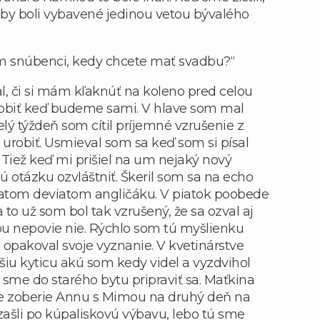
uby boli vybavené jedinou vetou bývalého
m snúbenci, kedy chcete mať svadbu?“
, či si mám kľaknúť na koleno pred celou
urobiť keď budeme sami. V hlave som mal
elý týždeň som cítil príjemné vzrušenie z
 urobiť. Usmieval som sa keď som si písal
Tiež keď mi prišiel na um nejaký nový
ú otázku ozvláštniť. Škeril som sa na echo
siatom deviatom angličáku. V piatok poobede
 to už som bol tak vzrušený, že sa ozval aj
ou nepovie nie. Rýchlo som tú myšlienku
i opakoval svoje vyznanie. V kvetinárstve
jšiu kyticu akú som kedy videl a vyzdvihol
 sme do starého bytu pripraviť sa. Maťkina
 že zoberie Annu s Mimou na druhý deň na
zašli po kúpaliskovú výbavu, lebo tú sme