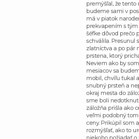
premýšľal, že tent
budeme sami v post
má v piatok narode
prekvapením s tým
šéfke dôvod prečo 
schválila. Presunu
zlatníctva a po pár
prstena, ktorý pric
Neviem ako by som d
mesiacov sa budeme 
mobil, chvíľu ťukal
snubný prsteň a nepr
okraj mesta do zálo
sme boli nedotknut
záložňa prišla ako 
veľmi podobný tomu,
ceny. Prikúpil som a
rozmýšľať, ako to u
niekoho požiadať o r