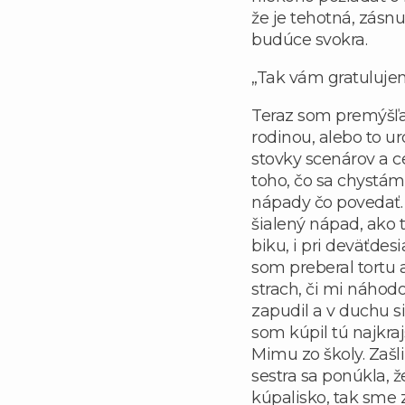
že je tehotná, zásn
budúce svokra.
„Tak vám gratuluje
Teraz som premýšľal
rodinou, alebo to 
stovky scenárov a c
toho, čo sa chystám
nápady čo povedať. 
šialený nápad, ako t
biku, i pri deväťde
som preberal tortu a
strach, či mi náhod
zapudil a v duchu s
som kúpil tú najkra
Mimu zo školy. Zašli
sestra sa ponúkla,
kúpalisko, tak sme 