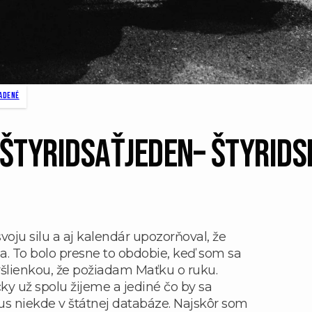
adené
 štyridsaťjeden– Štyrids
svoju silu a aj kalendár upozorňoval, že
. To bolo presne to obdobie, keď som sa
šlienkou, že požiadam Maťku o ruku.
ky už spolu žijeme a jediné čo by sa
tus niekde v štátnej databáze. Najskôr som