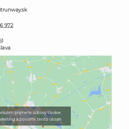
itrunway.sk
6 972
51
slava
iknutím prijmete súbory cookie
rketing a povolíte tento obsah