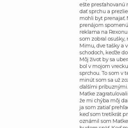
ešte presťahovanú ne
dať sprchu a prezli
mohli byt prenajať.
prenájom spomenúť,
reklama na Rexonu.
som zobral osušky, 
Mimu, dve tašky a v
schodoch, keďže do
Môj život by sa ub
bol v mojom vrecku,
sprchou. To som v te
minút som sa už zo
ďalšími príbuznými.
Maťke zagratulovali
že mi chýba môj dar
ja som zatiaľ prehľa
keď som tretíkrát p
oznámil som Maťke,
budem späť. Keď ma