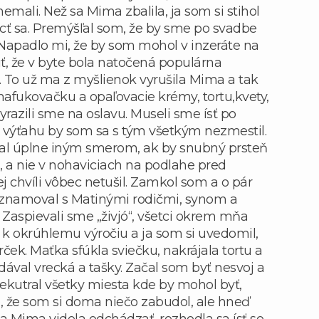
mali. Než sa Mima zbalila, ja som si stihol
ecť sa. Premýšľal som, že by sme po svadbe
 Napadlo mi, že by som mohol v inzeráte na
 že v byte bola natočená populárna
 To už ma z myšlienok vyrušila Mima a tak
nafukovačku a opaľovacie krémy, tortu,kvety,
yrazili sme na oslavu. Museli sme ísť po
 výťahu by som sa s tým všetkým nezmestil.
eral úplne iným smerom, ak by snubný prsteň
 a nie v nohaviciach na podlahe pred
j chvíli vôbec netušil. Zamkol som a o pár
znamoval s Matinými rodičmi, synom a
 Zaspievali sme „živjó“, všetci okrem mňa
 k okrúhlemu výročiu a ja som si uvedomil,
ček. Maťka sfúkla sviečku, nakrájala tortu a
dával vrecká a tašky. Začal som byť nesvoj a
rekutral všetky miesta kde by mohol byť,
 že som si doma niečo zabudol, ale hneď
 Mima videla odchádzať, rozhodla sa ísť so