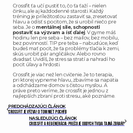
Crossfit ťa učí pustiť to, čo ťa ťaží – nielen
činku, ale aj každodenné starosti. Každý
tréning je príležitosťou zastaviť sa, zresetovať
hlavu a odísť s pocitom, že si urobil niečo pre
seba. Je o
mentálnej sile, schopnosti
postaviť sa výzvam a ísť ďalej
. V gyme máš
hodinu len pre seba – bez mailov, bez mobilu,
bez povinností. TIP pre teba – nabudúce, keď
budeš mať pocit, že ťa problémy tlačia k zemi,
skús urobiť pár angličákov. Alebo rovno
dvadsať. Uvidíš, že stres sa stratí a nahradí ho
pocit úľavy a hrdosti.
Crossfit je viac než len cvičenie. Je to terapia,
pri ktorej vypneme hlavu, zbavíme sa napätia
a odchádzame domov s čistou mysľou. A
práve preto veríme, že crossfit je jednou z
najlepších zbraní proti stresu, aké poznáme.
PREDCHÁDZAJÚCI ČLÁNOK
CrossFit je výzva! O tom niet pochýb
NASLEDUJÚCI ČLÁNOK
Crossfit a regenerácia: Prečo je oddych tvoja tajná zbraň?