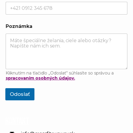
á
m
k
a
K
Poznámka
r
s
t
n
é
Kliknutím na tlačidlo „Odoslať“ súhlasíte so správou a
spracovaním osobných údajov.
Odoslať
Kontakt