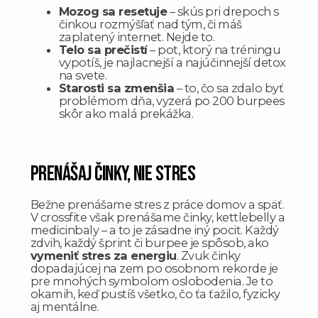
Mozog sa resetuje
– skús pri drepoch s
činkou rozmýšľať nad tým, či máš
zaplatený internet. Nejde to.
Telo sa prečistí
– pot, ktorý na tréningu
vypotíš, je najlacnejší a najúčinnejší detox
na svete.
Starosti sa zmenšia
– to, čo sa zdalo byť
problémom dňa, vyzerá po 200 burpees
skôr ako malá prekážka.
Prenášaj činky, nie stres
Bežne prenášame stres z práce domov a späť.
V crossfite však prenášame činky, kettlebelly a
medicinbaly – a to je zásadne iný pocit. Každý
zdvih, každý šprint či burpee je spôsob, ako
vymeniť stres za energiu
. Zvuk činky
dopadajúcej na zem po osobnom rekorde je
pre mnohých symbolom oslobodenia. Je to
okamih, keď pustíš všetko, čo ťa ťažilo, fyzicky
aj mentálne.