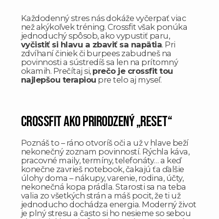
Každodenný stres nás dokáže vyčerpať viac
než akýkoľvek tréning. Crossfit však ponúka
jednoduchý spôsob, ako vypustiť paru,
vyčistiť si hlavu a zbaviť sa napätia
. Pri
zdvíhaní činiek či burpees zabudneš na
povinnosti a sústredíš sa len na prítomný
okamih. Prečítaj si,
prečo je crossfit tou
najlepšou terapiou
pre telo aj myseľ.
Crossfit ako prirodzený „reset“
Poznáš to – ráno otvoríš oči a už v hlave beží
nekonečný zoznam povinností. Rýchla káva,
pracovné maily, termíny, telefonáty… a keď
konečne zavrieš notebook, čakajú ťa ďalšie
úlohy doma – nákupy, varenie, rodina, účty,
nekonečná kopa prádla. Starosti sa na teba
valia zo všetkých strán a máš pocit, že ti už
jednoducho dochádza energia. Moderný život
je plný stresu a často si ho nesieme so sebou