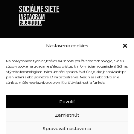
Sociálne siete
Instagram
Facebook
Nastavenia cookies
Na poskytovanie tých najlepších skúseností používame technológie, ako sú
súbory cookie na ukladanie a/alebo prístup k informáciám o zariadení. Súhlas
s týmito technológiami nám umožní spracovávať údaje, ako je správanie pri
prehliadaní alebo jedinečné ID na tejto stránke. Nesúhlas alebo odvolanie
súhlasu môže nepriaznivo ovplyvniť určité vlastnosti a funkcie.
Povoliť
Crossfit Runway © 2026 - Všetky práva
vyhradené
Zamietnúť
GDPR
Cookies
Spravovať nastavenia