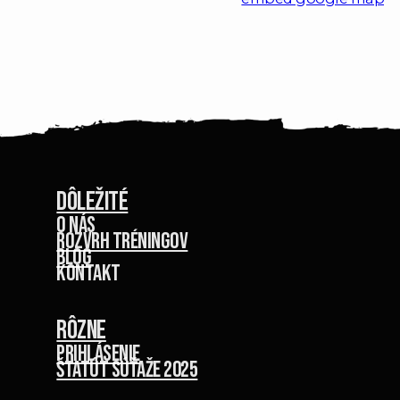
Dôležité
O nás
Rozvrh tréningov
Blog
kontakt
Rôzne
Prihlásenie
Štatút súťaže 2025