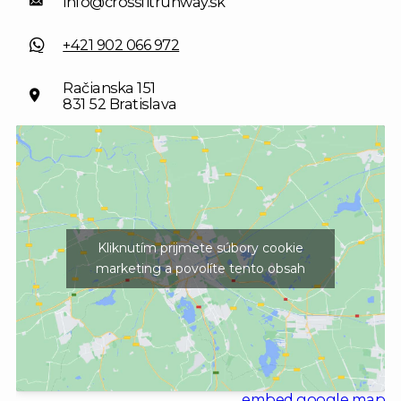
info@crossfitrunway.sk
+421 902 066 972
Račianska 151
831 52 Bratislava
Kliknutím prijmete súbory cookie
marketing a povolíte tento obsah
embed google map