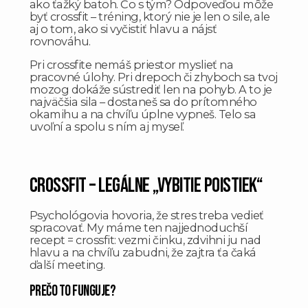
ako ťažký batoh. Čo s tým? Odpoveďou môže
byť crossfit – tréning, ktorý nie je len o sile, ale
aj o tom, ako si vyčistiť hlavu a nájsť
rovnováhu.
Pri crossfite nemáš priestor myslieť na
pracovné úlohy. Pri drepoch či zhyboch sa tvoj
mozog dokáže sústrediť len na pohyb. A to je
najväčšia sila – dostaneš sa do prítomného
okamihu a na chvíľu úplne vypneš. Telo sa
uvoľní a spolu s ním aj myseľ.
Crossfit – legálne „vybitie poistiek“
Psychológovia hovoria, že stres treba vedieť
spracovať. My máme ten najjednoduchší
recept = crossfit: vezmi činku, zdvihni ju nad
hlavu a na chvíľu zabudni, že zajtra ťa čaká
ďalší meeting.
Prečo to funguje?