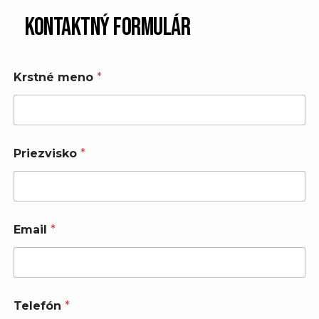
Kontaktný formulár
Krstné meno
*
Priezvisko
*
m
Email
*
e
n
o
P
o
z
Telefón
*
n