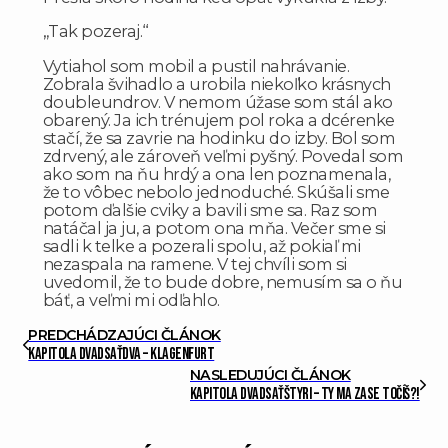
„Tak pozeraj.“
Vytiahol som mobil a pustil nahrávanie.
Zobrala švihadlo a urobila niekoľko krásnych
doubleundrov. V nemom úžase som stál ako
obarený. Ja ich trénujem pol roka a dcérenke
stačí, že sa zavrie na hodinku do izby. Bol som
zdrvený, ale zároveň veľmi pyšný. Povedal som
ako som na ňu hrdý a ona len poznamenala,
že to vôbec nebolo jednoduché. Skúšali sme
potom ďalšie cviky a bavili sme sa. Raz som
natáčal ja ju, a potom ona mňa. Večer sme si
sadli k telke a pozerali spolu, až pokiaľ mi
nezaspala na ramene. V tej chvíli som si
uvedomil, že to bude dobre, nemusím sa o ňu
báť, a veľmi mi odľahlo.
PREDCHÁDZAJÚCI ČLÁNOK
Kapitola dvadsaťdva – Klagenfurt
NASLEDUJÚCI ČLÁNOK
Kapitola dvadsaťštyri – Ty ma zase točíš?!