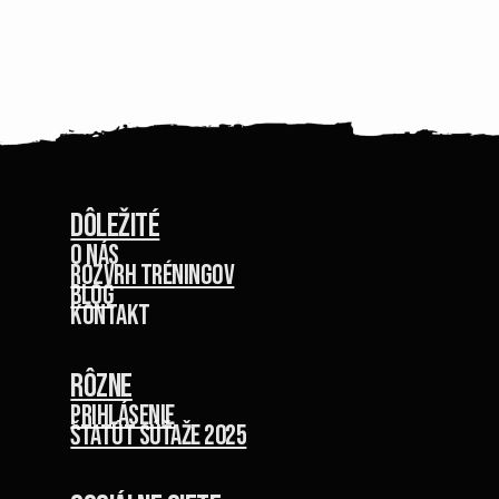
Dôležité
O nás
Rozvrh tréningov
Blog
kontakt
Rôzne
Prihlásenie
Štatút súťaže 2025