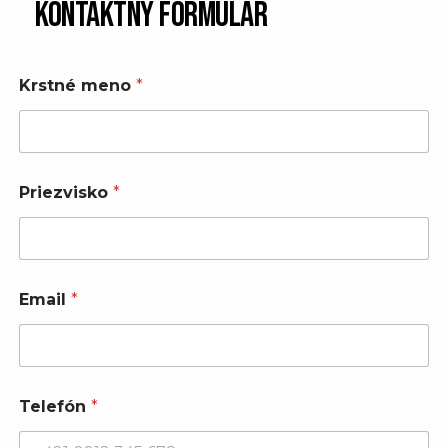
Kontaktný formulár
Krstné meno
*
Priezvisko
*
Email
*
*
Telefón
*
K
r