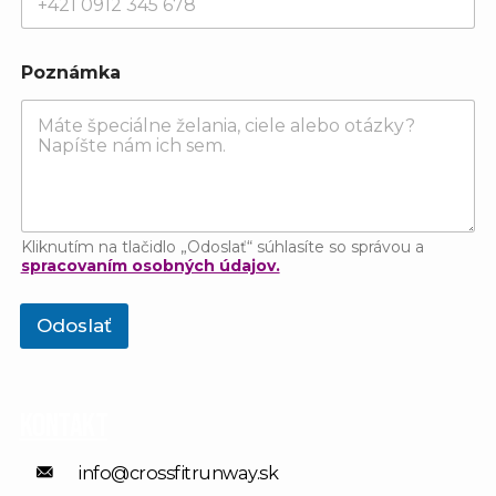
s
t
n
é
Poznámka
P
r
i
e
z
v
i
s
Kliknutím na tlačidlo „Odoslať“ súhlasíte so správou a
k
spracovaním osobných údajov.
o
Odoslať
Kontakt
info@crossfitrunway.sk