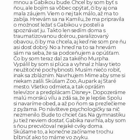
mnou a Gabikou bude. Chcel by som byť s
ňou, ale bojím sa vôbec opýtať, či by aj ona
mala záujem. Viem o nej tak málo, až ma to
zabíja. Hnevám sa na Kamilu, že ma pripravila
o možnosť ležať s Gabikou v posteli a
spoznávať ju. Takto len sedím doma s
traumatizovanou dcérou, paralizovaný
obavou, či by ma chcela, aj keď nie som pre ňu
asi dosť dobrý. No a hneď na to sa hnevám
sám na seba, že sa podceňujem a opúšťam.
Čo by som teraz dal za takého Murpha.
Vypálil by som si plúca a vyhnal z hlavy tieto
neužitočné pochybnosti. Musím niečo robiť,
inak sa zbláznim. Navrhujem Mime aby sme si
niekam zašli. Skúšam Zoo, Aupark aj Staré
mesto. Všetko odmieta, a tak oprášim
televízor a predplácam Disney+. Dopozeráme
malú morskú vílu a zdá sa, že je lepšie. Spolu
si navaríme obed, a až po ňom sa prezlečieme
z pyžama. Po návšteve psychologičky sa nič
nezmenilo. Bude to chcieť čas. Na gymnastiku
ju tiež neviem dostať. Gabika navrhla, aby som
s ňou precvičoval nejaké cviky doma.
Skúšame to, a konečne začíname trochu
blbnúť ako to máme vo zvyku.