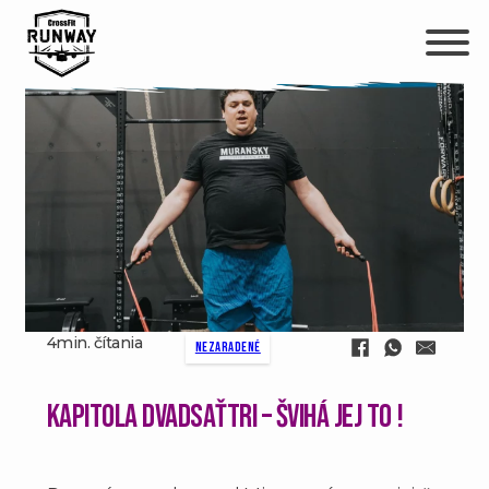
4min. čítania
Nezaradené
Kapitola dvadsaťtri – Švihá jej to !