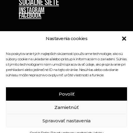
Sociálne siete
Instagram
Facebook
Nastavenia cookies
Na poskytovanie tých najlepších skúseností používame technológie, ako sú
súbory cookie na ukladanie a/alebo prístup k informáciám o zariadení. Súhlas
s týmito technológiami nám umožní spracovávať údaje, ako je správanie pri
prehliadaní alebo jedinečné ID na tejto stránke. Nesúhlas alebo odvolanie
súhlasu môže nepriaznivo ovplyvniť určité vlastnosti a funkcie.
Povoliť
Crossfit Runway © 2026 - Všetky práva
vyhradené
Zamietnúť
GDPR
Cookies
Spravovať nastavenia
Cookie Policy
Zásady ochrany osobných údajov