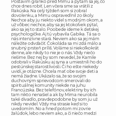
Postavím granko pred Mimu a pýtam sa jej, čo
chce dnes robiť. Len včera sme sa vrátili z
Rakúska. Na celý týždeň som si zobral
dovolenku, a Mimu ospravedlnil zo školy.
Nechce aby ju niekto videl s modrým okom, a
už vôbec nechce, aby sa jej ktokoľvek pýtal,
ako sa jej to stalo. Poobede ideme k detskej
psychologičke. Aj tú vybavila Gabika. Tá sa o
nás intenzívne stará. Neviem ako sa jej mám
náležite odvďačiť. Čokoláda sa mi zdá málo a
snubný prsteň príliš. Voláme si niekoľkokrát
denne, ale nikdy to nie je o nás. Vždy niečo
riešime. Bez nej by som nevedel, že Kamile
odobrali v Rakúsku aj syna a umiestnili ho do
pestúnskej starostlivosti. Či ho ešte niekedy
uvidí, je otázne. Chcela mať obe svoje deti a
nemá žiadne. Ukázalo sa, že so svojim
duchovným sprievodcom smerovali do
spirituálnej komunity niekde na juhu
Francúzska. Bez telefónov, elektriny by ich
tam nikto nenašiel a ak by Mima neurobila
také divadlo, pravdepodobne by som ju už
nikdy nevidel. Vždy ma strasie keď si to
uvedomím. No a hneď potom mi zovrie
žalúdok, lebo neviem ako, a či niečo medzi