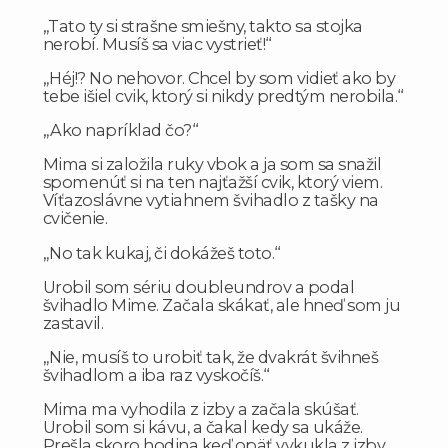
„Tato ty si strašne smiešny, takto sa stojka
nerobí. Musíš sa viac vystrieť!“
„Héj!? No nehovor. Chcel by som vidieť ako by
tebe išiel cvik, ktorý si nikdy predtým nerobila.“
„Ako napríklad čo?“
Mima si založila ruky vbok a ja som sa snažil
spomenúť si na ten najťažší cvik, ktorý viem.
Víťazoslávne vytiahnem švihadlo z tašky na
cvičenie.
„No tak kukaj, či dokážeš toto.“
Urobil som sériu doubleundrov a podal
švihadlo Mime. Začala skákať, ale hneď som ju
zastavil.
„Nie, musíš to urobiť tak, že dvakrát švihneš
švihadlom a iba raz vyskočíš.“
Mima ma vyhodila z izby a začala skúšať.
Urobil som si kávu, a čakal kedy sa ukáže.
Prešla skoro hodina keď opäť vykukla z izby.