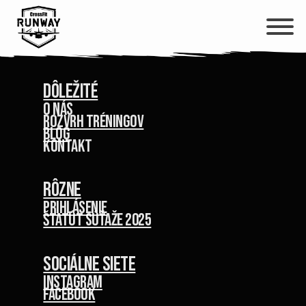
Cookie policy
Dôležité
O nás
Rozvrh tréningov
Blog
kontakt
Rôzne
Prihlásenie
Štatút súťaže 2025
Sociálne siete
Instagram
Facebook